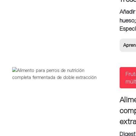
Añadir
hueso;
Especi
Apren
Frut
múlt
Alim
comp
extr
Digest