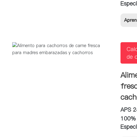
Especi
Apren
Cal
de 
Alim
fres
cach
APS 24
100% c
Especi