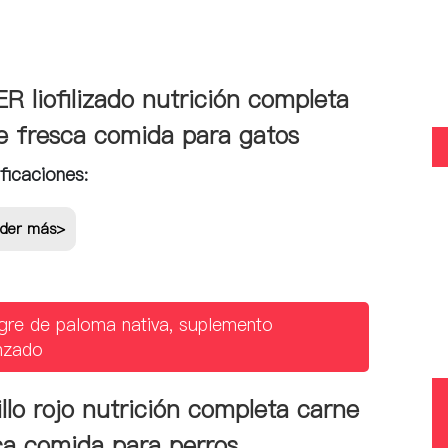
R liofilizado nutrición completa
e fresca comida para gatos
ficaciones:
der más>
gre de paloma nativa, suplemento
nzado
illo rojo nutrición completa carne
ca comida para perros