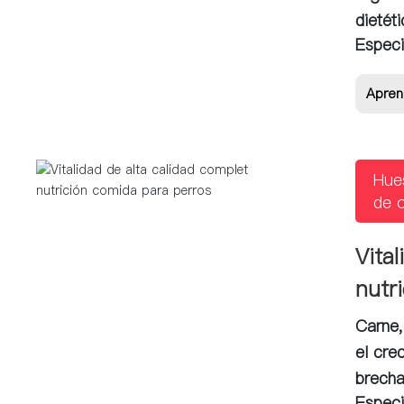
dietét
Especi
Apren
Hue
de o
Vita
nutr
Carne,
el cre
brecha
Especi