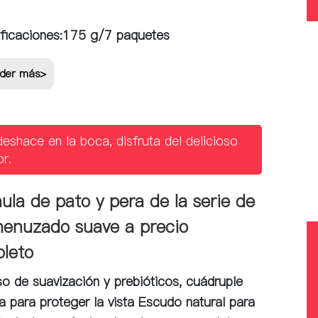
ficaciones:
175 g/7 paquetes
der más>
eshace en la boca, disfruta del delicioso
r.
ula de pato y pera de la serie de
enuzado suave a precio
leto
o de suavización y prebióticos, cuádruple
a para proteger la vista Escudo natural para