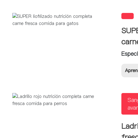
SUPE
carn
Especi
Apren
San
ava
Ladr
fres