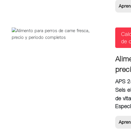
Apren
Cal
de 
Alim
prec
APS 24
Seis e
de vita
Especi
Apren