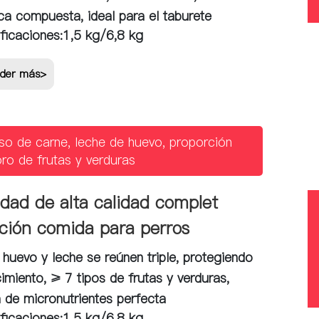
ica compuesta, ideal para el taburete
ficaciones:
1,5 kg/6,8 kg
der más>
so de carne, leche de huevo, proporción
ro de frutas y verduras
lidad de alta calidad complet
ición comida para perros
 huevo y leche se reúnen triple, protegiendo
cimiento, ≥ 7 tipos de frutas y verduras,
 de micronutrientes perfecta
ficaciones:
1,5 kg/6,8 kg