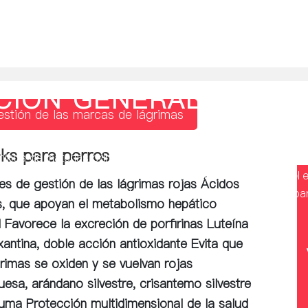
roducción del producto
Garantía de calidad
Innova
CIÓN GENERAL DEL 
estión de las marcas de lágrimas
se S, se adhieren a la calidad de diez años, la introducción
ks para perros
rminos de materias primas, se adopta el suministro de materia
la calidad de la producción se controla a través de todo el
les de gestión de las lágrimas rojas Ácidos
e fábrica para garantizar la alta calidad de cada alimento p
es, que apoyan el metabolismo hepático
 Favorece la excreción de porfirinas Luteína
xantina, doble acción antioxidante Evita que
grimas se oxiden y se vuelvan rojas
esa, arándano silvestre, crisantemo silvestre
uma Protección multidimensional de la salud