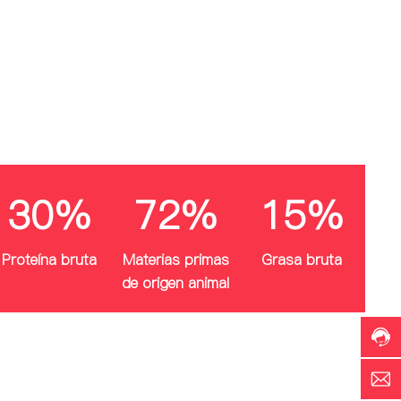
30%
72%
15%
Línea
direc
Proteína bruta
Materias primas
Grasa bruta
de
de origen animal
servi
+86-
1886
Horar
de
p
servi
8:00