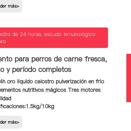
der más>
ostro de 24 horas, escudo inmunológico
oro
ento para perros de carne fresca,
io y período completos
h oro líquido calostro pulverización en frío
lementos nutritivos mágicos Tres motores
lidad
ficaciones:
1.5kg/10kg
der más>