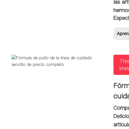
las ar
hermo
Especi
Apren
Tres
irre
Fórm
cuid
Compañ
Delici
articu