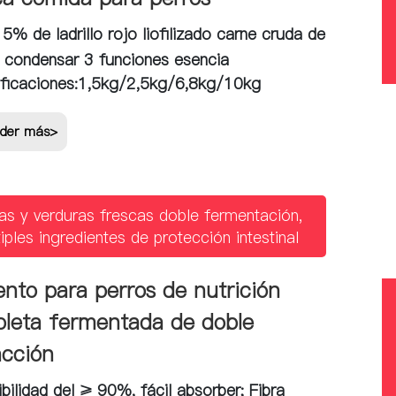
 5% de ladrillo rojo liofilizado carne cruda de
 condensar 3 funciones esencia
ficaciones:
1,5kg/2,5kg/6,8kg/10kg
der más>
as y verduras frescas doble fermentación,
iples ingredientes de protección intestinal
ento para perros de nutrición
leta fermentada de doble
acción
ibilidad del ≥ 90%, fácil absorber; Fibra