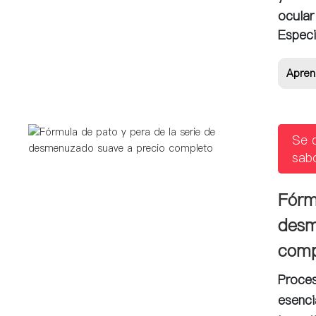
ocular
Especi
Apren
Se d
sabo
Fórm
desm
comp
Proces
esenci